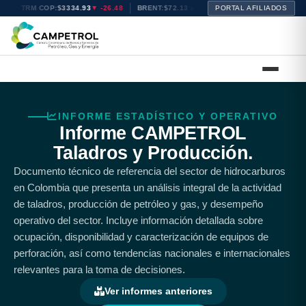
3
TRM COP:
$3334.93
▼ -26.48
BRENT:
$72.13
▲ +0.39
PORTAL AFILIADOS
WTI:
$68.81
▲ +0.30
INFORME ESTADÍSTICO Y OPERATIVO
Informe CAMPETROL
Taladros y Producción.
Documento técnico de referencia del sector de hidrocarburos
en Colombia que presenta un análisis integral de la actividad
de taladros, producción de petróleo y gas, y desempeño
operativo del sector. Incluye información detallada sobre
ocupación, disponibilidad y caracterización de equipos de
perforación, así como tendencias nacionales e internacionales
relevantes para la toma de decisiones.
Ver informes anteriores