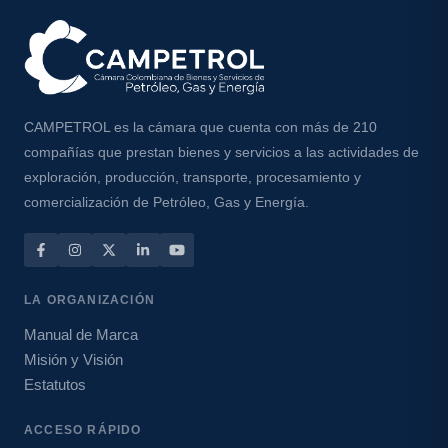
Informe de
Taladros
Taladros
Descargar PDF
Descargar PDF
DICIEMBRE · 2023
NOVIEMBRE ·
Informe de
2023
Leer informe
Leer informe
Informe de
Taladros
Taladros
CAMPETROL es la cámara que cuenta con más de 210
Descargar PDF
Descargar PDF
compañías que prestan bienes y servicios a las actividades de
exploración, producción, transporte, procesamiento y
Leer informe
Leer informe
comercialización de Petróleo, Gas y Energía.
Descargar PDF
Descargar PDF
MARZO · 2026
ENERO · 2026
Informe de
Informe de
LA ORGANIZACIÓN
Taladros
Taladros
Manual de Marca
Misión y Visión
Estatutos
Leer informe
Leer informe
OCTUBRE · 2025
SEPTIEMBRE ·
Informe de
2025
Informe de
Taladros
Descargar PDF
Descargar PDF
ACCESO RÁPIDO
Taladros