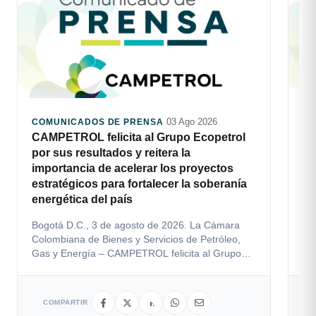
03 Ago 2026
COMUNICADOS DE PRENSA
CO
CAMPETROL felicita al Grupo Ecopetrol
En
por sus resultados y reitera la
15
importancia de acelerar los proyectos
Por
estratégicos para fortalecer la soberanía
re
energética del país
act
reg
Bogotá D.C., 3 de agosto de 2026. La Cámara
Colombiana de Bienes y Servicios de Petróleo,
Gas y Energía – CAMPETROL felicita al Grupo
Ecopetrol por lo...
COMPARTIR