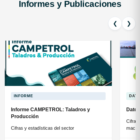
Informes y Publicaciones
❮
❯
INFORME
DAT
Informe CAMPETROL: Taladros y
Dato
Producción
Cifras 
Cifras y estadísticas del sector
macro