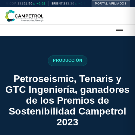
TRM COP:
$3151.50
▲ +0.02
BRENT:
$83.30
▲ +0.81
WTI:
PORTAL AFILIADOS
$77.63
▲ +0.34
NAT
PRODUCCIÓN
Petroseismic, Tenaris y
GTC Ingeniería, ganadores
de los Premios de
Sostenibilidad Campetrol
2023