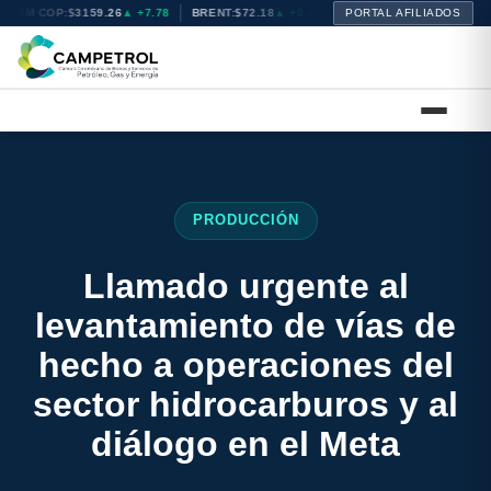
TRM COP:
$3159.26
▲ +7.78
BRENT:
$72.18
▲ +0.44
WTI:
PORTAL AFILIADOS
$68.72
▲ +0.21
NA
PRODUCCIÓN
Llamado urgente al
levantamiento de vías de
hecho a operaciones del
sector hidrocarburos y al
diálogo en el Meta