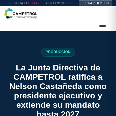
TRM COP:
$3334.93
▼ -26.48
BRENT:
$72.09
▲ +0.35
WTI:
PORTAL AFILIADOS
$68.68
▲ +0.17
NA
PRODUCCIÓN
La Junta Directiva de
CAMPETROL ratifica a
Nelson Castañeda como
presidente ejecutivo y
extiende su mandato
hasta 2027