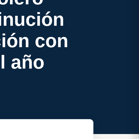
inución
ión con
l año