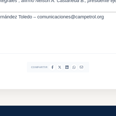
ntegrales”, afirmó Nelson A. Castañeda B., presidente ej
rnández Toledo – comunicaciones@campetrol.org
COMPARTIR