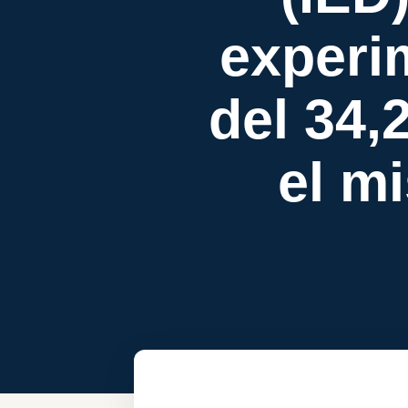
experi
del 34
el m