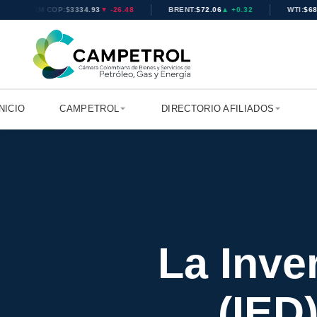
TRM COP:
$3334.93
▼ -26.48
BRENT:
$72.06
▲ +0.32
WTI:
$68.7
INICIO
CAMPETROL
DIRECTORIO AFILIADOS
La Inve
(IED)