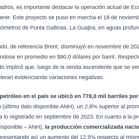
ladros, es importante destacar la operación actual de Ec
rer. Este proyecto se puso en marcha el 18 de noviembr
lómetros de Punta Gallinas, La Guajira, en aguas profu
crudo, de referencia Brent, disminuyó en noviembre de 20
dose en promedio en $90,0 dólares por barril. Respect
o implicó que, luego de la senda ascendente que se vení
uieran evidenciando variaciones negativas.
etróleo en el país se ubicó en 778,0 mil barriles po
o
(último dato disponible-ANH), un 2,8% superior al prom
a lo registrado en septiembre de 2023. En cuanto a la p
disponible – ANH),
la producción comercializada nacio
resentando así un aumento del 12,5% respecto al mism