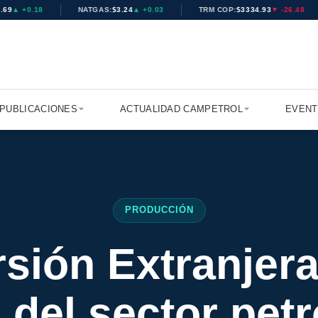
6
▲ +0.25
NATGAS:
$3.24
▲ +0.03
TRM COP:
$3334.93
▼ -26.48
PUBLICACIONES
ACTUALIDAD CAMPETROL
EVEN
PRODUCCIÓN
rsión Extranjera
 del sector petr