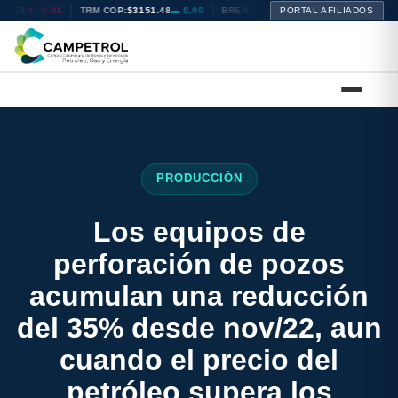
$2.63
▼ -0.01
TRM COP:
$3151.48
▬ 0.00
BRENT:
$72.14
PORTAL AFILIADOS
▲ +0.40
WTI:
$68.94
PRODUCCIÓN
Los equipos de
perforación de pozos
acumulan una reducción
del 35% desde nov/22, aun
cuando el precio del
petróleo supera los