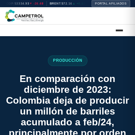
M COP:
$3334.93
▼ -26.48
BRENT:
$72.10
▲ +0.36
WTI:
PORTAL AFILIADOS
$77.09
▼ -0.20
NATGA
PRODUCCIÓN
En comparación con
diciembre de 2023:
Colombia deja de producir
un millón de barriles
acumulado a feb/24,
principalmente por orden