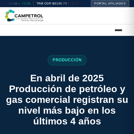
AS:
$3.24
▲ +0.03
TRM COP:
$3150.75
▼ -0.73
BRENT:
PORTAL AFILIADOS
$72.14
▲ +0.40
WTI:
$
PRODUCCIÓN
En abril de 2025
Producción de petróleo y
gas comercial registran su
nivel más bajo en los
últimos 4 años