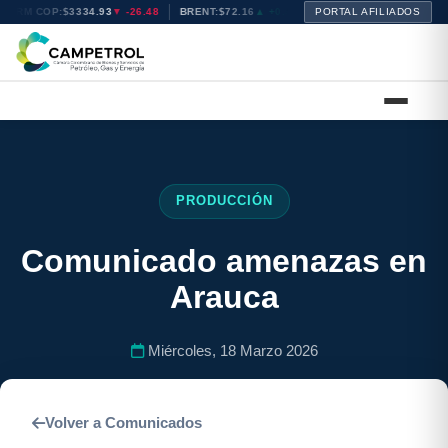
TRM COP:
$3334.93
▼ -26.48
BRENT:
$72.16
▲ +0.42
PORTAL AFILIADOS
WTI:
$68.64
▲ +0.13
N
PRODUCCIÓN
Comunicado amenazas en
Arauca
Miércoles, 18 Marzo 2026
Volver a Comunicados