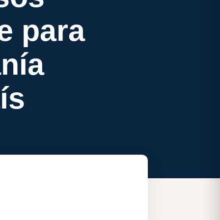
e para
nía
ís