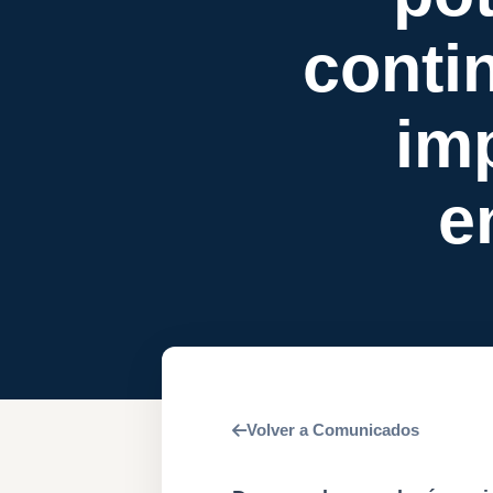
conti
im
e
Volver a Comunicados