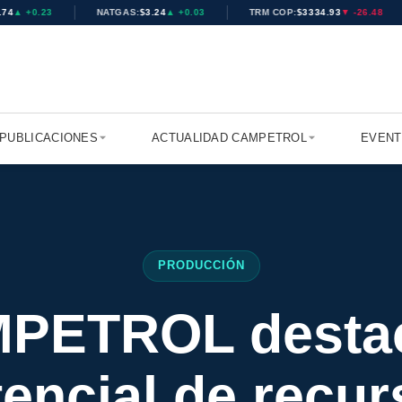
▲ +0.23
NATGAS:
$3.24
▲ +0.03
TRM COP:
$3334.93
▼ -26.48
PUBLICACIONES
ACTUALIDAD CAMPETROL
EVEN
PRODUCCIÓN
PETROL destac
encial de recu