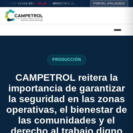
TRM COP:
$3334.93
▼ -26.48
BRENT:
$72.11
▲ +0.37
WTI:
PORTAL AFILIADOS
$68.78
▲ +0.27
NA
PRODUCCIÓN
CAMPETROL reitera la
importancia de garantizar
la seguridad en las zonas
operativas, el bienestar de
las comunidades y el
derecho al trabajo digno