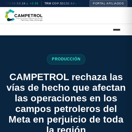
NATGAS:
$3.24
▲ +0.03
TRM COP:
$3152.64
▲ +1.16
BRENT:
PORTAL AFILIADOS
$72.16
▲ +0.42
PRODUCCIÓN
CAMPETROL rechaza las
vías de hecho que afectan
las operaciones en los
campos petroleros del
Meta en perjuicio de toda
la región