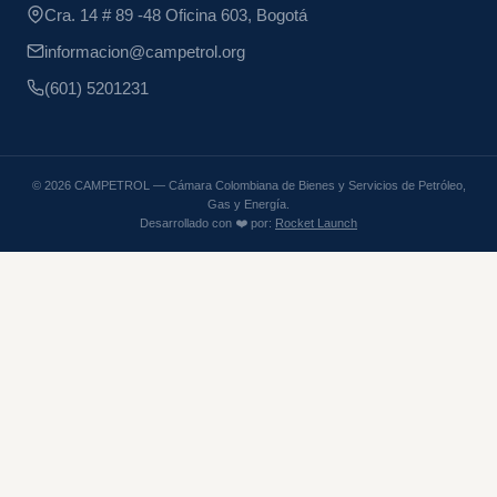
Cra. 14 # 89 -48 Oficina 603, Bogotá
informacion@campetrol.org
(601) 5201231
© 2026 CAMPETROL — Cámara Colombiana de Bienes y Servicios de Petróleo,
Gas y Energía.
Desarrollado con ❤️ por:
Rocket Launch