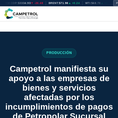
TRM COP:
$3334.93
▼ -26.48
BRENT:
$71.98
▲ +0.24
WTI:
$68.78
▲ +0.27
N
P
PRODUCCIÓN
Campetrol manifiesta su
apoyo a las empresas de
bienes y servicios
afectadas por los
incumplimientos de pagos
de Petropolar Sucursal