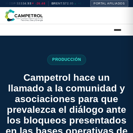
TRM COP:
$3334.93
▼ -26.48
BRENT:
$72.05
▲ +0.31
WTI:
PORTAL AFILIADOS
$68.83
▲ +0.32
NA
PRODUCCIÓN
Campetrol hace un
llamado a la comunidad y
asociaciones para que
prevalezca el diálogo ante
los bloqueos presentados
en las bases operativas de