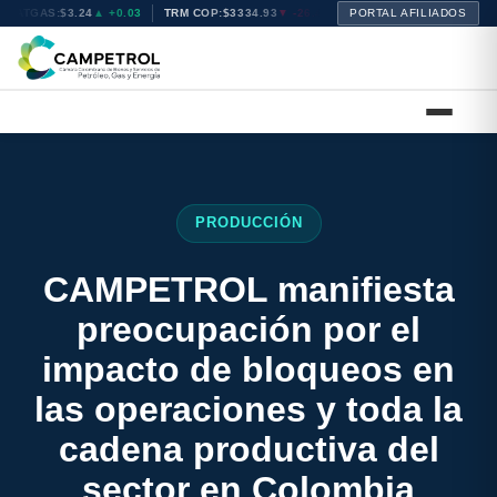
NATGAS:
$3.24
▲ +0.03
TRM COP:
$3334.93
▼ -26.48
BRENT:
PORTAL AFILIADOS
$83.54
▲ +1.05
PRODUCCIÓN
CAMPETROL manifiesta
preocupación por el
impacto de bloqueos en
las operaciones y toda la
cadena productiva del
sector en Colombia