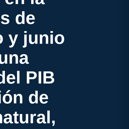
os de
 y junio
 una
del PIB
ión de
atural,