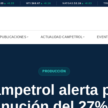
▲ +0.35
WTI:
$68.67
▲ +0.16
NATGAS:
$3.24
▲ +0.03
TRM C
PUBLICACIONES
ACTUALIDAD CAMPETROL
EVEN
PRODUCCIÓN
mpetrol alerta 
nución del 27%