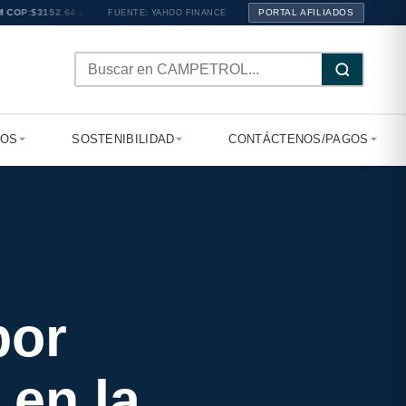
OP:
$3152.64
▲ +1.16
PORTAL AFILIADOS
FUENTE: YAHOO FINANCE
TOS
SOSTENIBILIDAD
CONTÁCTENOS/PAGOS
por
 en la