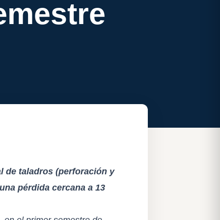
emestre
l de taladros (perforación y
una pérdida cercana a 13
t,
en el primer semestre de