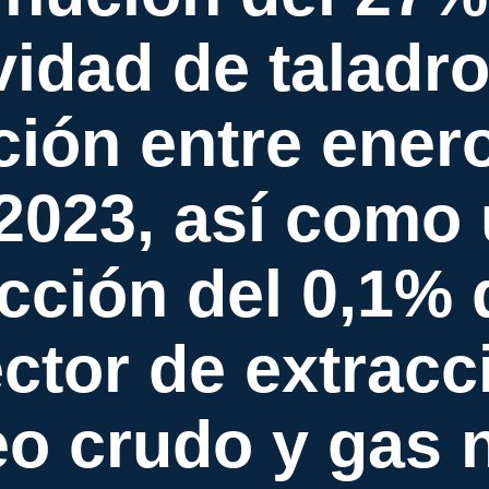
vidad de taladr
ción entre enero
2023, así como
cción del 0,1% 
ector de extracc
eo crudo y gas n