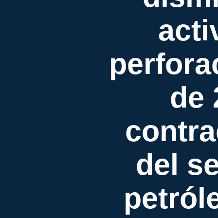
acti
perfora
de 
contra
del s
petról