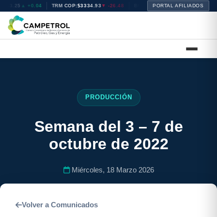
25
▲ +0.04
TRM COP:
$3334.93
▼ -26.48
BRENT:
$72.08
PORTAL AFILIADOS
▲ +0.34
WTI:
$74.74
▼
PRODUCCIÓN
Semana del 3 – 7 de
octubre de 2022
Miércoles, 18 Marzo 2026
Volver a Comunicados