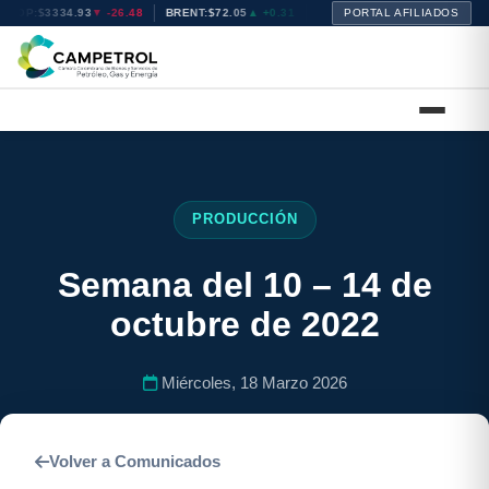
P:
$3334.93
▼ -26.48
BRENT:
$72.04
▲ +0.30
WTI:
$68.72
PORTAL AFILIADOS
▲ +0.21
NATGAS:
$
PRODUCCIÓN
Semana del 10 – 14 de
octubre de 2022
Miércoles, 18 Marzo 2026
Volver a Comunicados