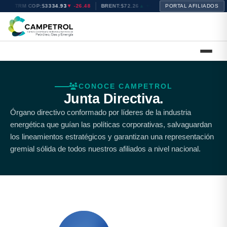
TRM COP:
$3334.93
▼ -26.48
BRENT:
$72.26
▲ +0.52
PORTAL AFILIADOS
WTI:
$68.70
▲ +0.19
CONOCE CAMPETROL
Junta Directiva.
Órgano directivo conformado por líderes de la industria
energética que guían las políticas corporativas, salvaguardan
los lineamientos estratégicos y garantizan una representación
gremial sólida de todos nuestros afiliados a nivel nacional.