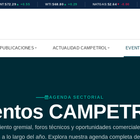
:
$72.29
▲ +0.55
WTI:
$68.80
▲ +0.29
NATGAS:
$2.64
▼ -0.00
PUBLICACIONES
ACTUALIDAD CAMPETROL
EVEN
AGENDA SECTORIAL
entos CAMPET
ento gremial, foros técnicos y oportunidades comercial
s a lo largo del año. Explora nuestra agenda completa d