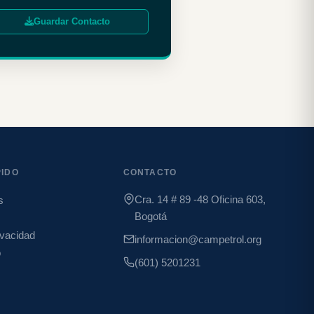
Guardar Contacto
IDO
CONTACTO
Cra. 14 # 89 -48 Oficina 603,
s
Bogotá
ivacidad
informacion@campetrol.org
o
(601) 5201231