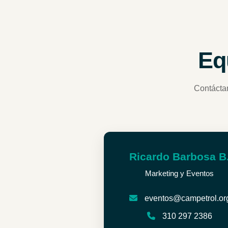
Eq
Contácta
Ricardo Barbosa B
Marketing y Eventos
eventos@campetrol.or
310 297 2386