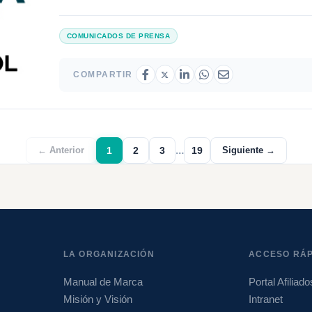
COMUNICADOS DE PRENSA
COMPARTIR
...
1
2
3
19
← Anterior
Siguiente →
LA ORGANIZACIÓN
ACCESO RÁP
Manual de Marca
Portal Afiliado
Misión y Visión
Intranet