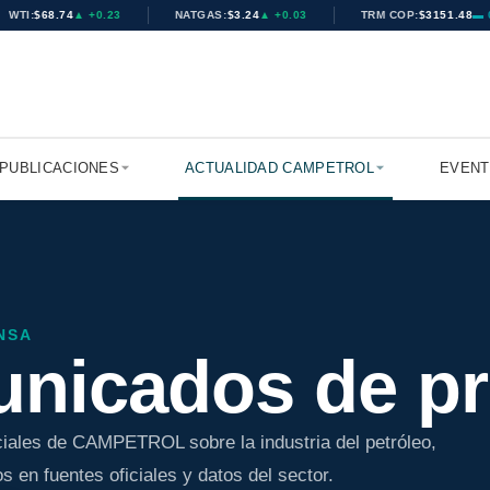
WTI:
$68.74
▲ +0.23
NATGAS:
$3.24
▲ +0.03
TRM COP:
$3151.48
▬ 0.
PUBLICACIONES
ACTUALIDAD CAMPETROL
EVEN
NSA
nicados de pr
ciales de CAMPETROL sobre la industria del petróleo,
 en fuentes oficiales y datos del sector.