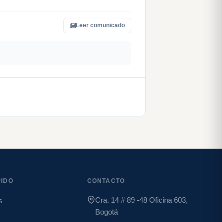
Leer comunicado
IDO
CONTACTO
Cra. 14 # 89 -48 Oficina 603,
s
Bogotá