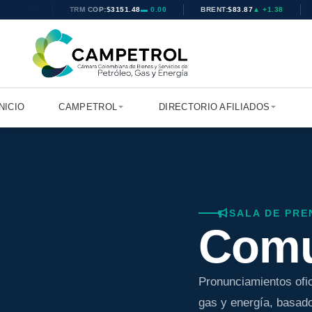
▲ +0.03
TRM COP:
$3151.48
▬ 0.00
BRENT:
$83.87
▲ +1.38
INICIO
CAMPETROL
DIRECTORIO AFILIADOS
SALA DE PRE
Comu
Pronunciamientos ofi
gas y energía, basados