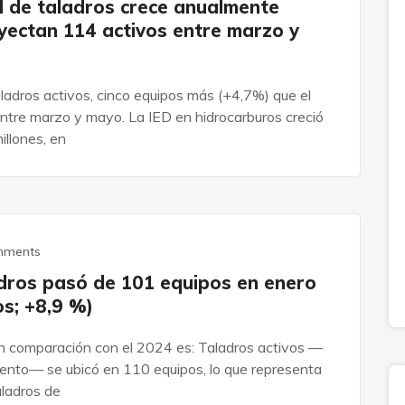
d de taladros crece anualmente
oyectan 114 activos entre marzo y
ladros activos, cinco equipos más (+4,7%) que el
ntre marzo y mayo. La IED en hidrocarburos creció
llones, en
mments
adros pasó de 101 equipos en enero
os; +8,9 %)
en comparación con el 2024 es: Taladros activos —
iento— se ubicó en 110 equipos, lo que representa
aladros de