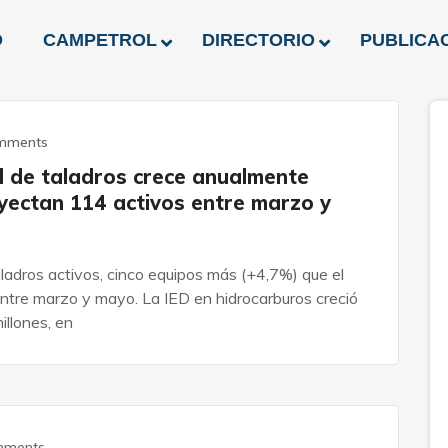
O
CAMPETROL
DIRECTORIO
PUBLICA
mments
d de taladros crece anualmente
oyectan 114 activos entre marzo y
ladros activos, cinco equipos más (+4,7%) que el
ntre marzo y mayo. La IED en hidrocarburos creció
llones, en
mments