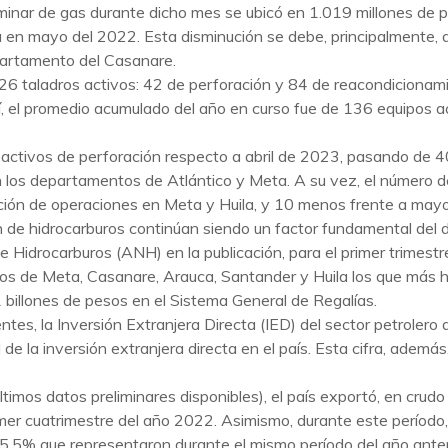
iminar de gas durante dicho mes se ubicó en 1.019 millones de 
ada en mayo del 2022. Esta disminución se debe, principalmente
epartamento del Casanare.
6 taladros activos: 42 de perforación y 84 de reacondicionami
 el promedio acumulado del año en curso fue de 136 equipos a
tivos de perforación respecto a abril de 2023, pasando de 40 a
 los departamentos de Atlántico y Meta. A su vez, el número d
ización de operaciones en Meta y Huila, y 10 menos frente a may
n de hidrocarburos continúan siendo un factor fundamental del de
e Hidrocarburos (ANH) en la publicación, para el primer trimest
tos de Meta, Casanare, Arauca, Santander y Huila los que más h
billones de pesos en el Sistema General de Regalías.
tes, la Inversión Extranjera Directa (IED) del sector petrolero 
 la inversión extranjera directa en el país. Esta cifra, además
últimos datos preliminares disponibles), el país exportó, en cr
mer cuatrimestre del año 2022. Asimismo, durante este período,
35,5% que representaron durante el mismo período del año anter