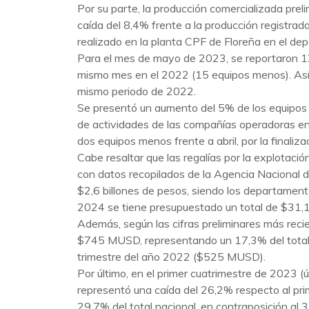
Por su parte, la producción comercializada prel
caída del 8,4% frente a la producción registr
realizado en la planta CPF de Floreña en el d
Para el mes de mayo de 2023, se reportaron 12
mismo mes en el 2022 (15 equipos menos). Así,
mismo periodo de 2022.
Se presentó un aumento del 5% de los equipos ac
de actividades de las compañías operadoras en
dos equipos menos frente a abril, por la final
Cabe resaltar que las regalías por la explotació
con datos recopilados de la Agencia Nacional d
$2,6 billones de pesos, siendo los departamen
2024 se tiene presupuestado un total de $31,1 
Además, según las cifras preliminares más recien
$745 MUSD, representando un 17,3% del total de
trimestre del año 2022 ($525 MUSD).
Por último, en el primer cuatrimestre de 2023 (
representó una caída del 26,2% respecto al pri
29,7% del total nacional, en contraposición al 