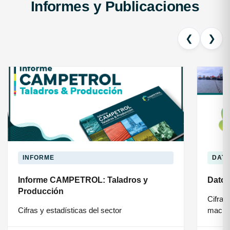
Informes y Publicaciones
❮
❯
INFORME
DAT
Informe CAMPETROL: Taladros y
Dato
Producción
Cifras 
Cifras y estadísticas del sector
macro