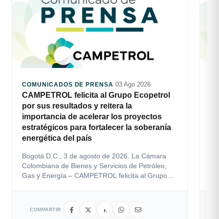
03 Ago 2026
COMUNICADOS DE PRENSA
CO
CAMPETROL felicita al Grupo Ecopetrol
En
por sus resultados y reitera la
15
importancia de acelerar los proyectos
Por
estratégicos para fortalecer la soberanía
re
energética del país
act
reg
Bogotá D.C., 3 de agosto de 2026. La Cámara
Colombiana de Bienes y Servicios de Petróleo,
Gas y Energía – CAMPETROL felicita al Grupo
Ecopetrol por lo...